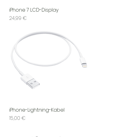
iPhone 7 LCD-Display
Preis
24,99 €
iPhone-Lightning-Kabel
Preis
15,00 €