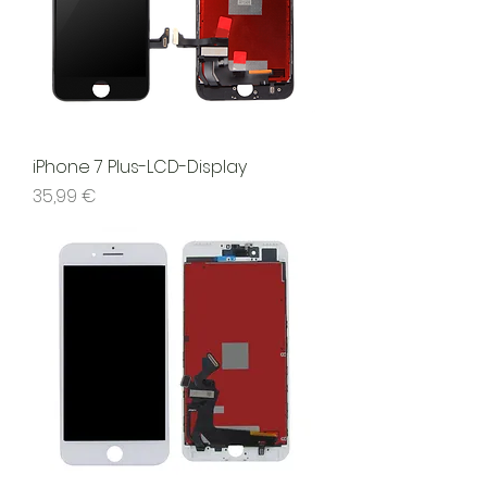
iPhone 7 Plus-LCD-Display
Preis
35,99 €