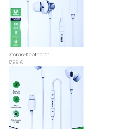
Stereo-Kopfhörer
Preis
17,99 €