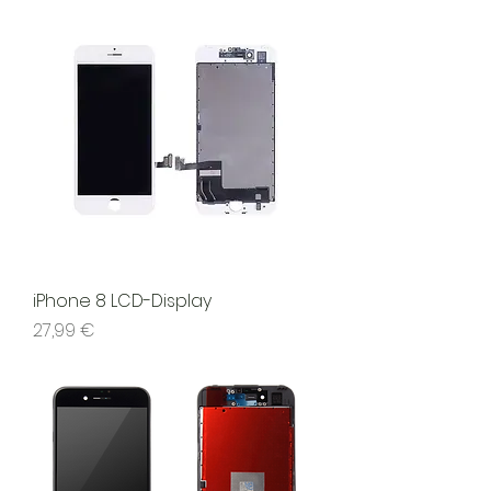
iPhone 8 LCD-Display
Preis
27,99 €