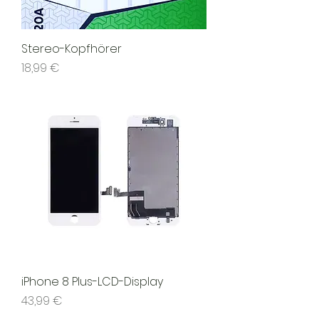
Stereo-Kopfhörer
Preis
18,99 €
iPhone 8 Plus-LCD-Display
Preis
43,99 €