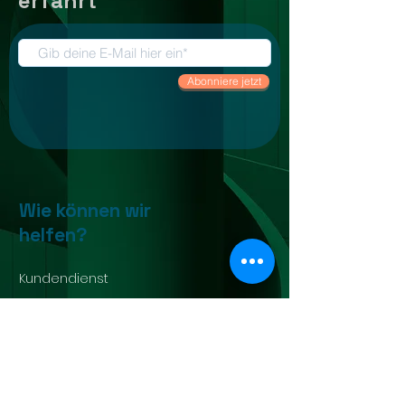
erfährt
Abonniere jetzt
Wie können wir
helfen?
Kundendienst
0211 46837978
info@alltech-hub.de
Corneliusstraße 1